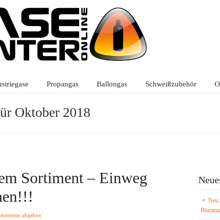
ustriegase
Propangas
Ballongas
Schweißzubehör
O
für Oktober 2018
rem Sortiment – Einweg
Neues
en!!!
Neu 
Büroma
ommentar abgeben