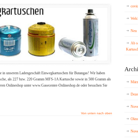
covi
Welc
Neu 
Ab s
Kartusc
Arch
ie in unserem Ladengeschäft Einwegkartuschen für Butangas! Wir haben
usche, als 227 bzw. 220 Gramm MFS-1A Kartusche sowie in 500 Gramm als
März
ren Onlineshop unter www.Gasecenter-Onlineshop.de oder besuchen Sie
Deze
Nove
Von unten nach oben
Okto
Nove