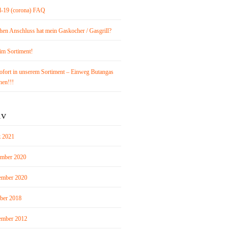
d-19 (corona) FAQ
hen Anschluss hat mein Gaskocher / Gasgrill?
im Sortiment!
ofort in unserem Sortiment – Einweg Butangas
hen!!!
iv
 2021
mber 2020
mber 2020
ber 2018
mber 2012